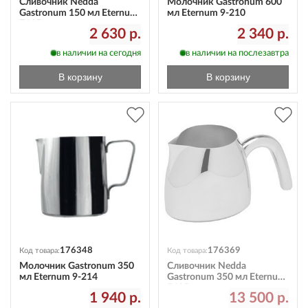
Сливочник Nedda
Молочник Gastronum 600
Gastronum 150 мл Eternum
мл Eternum 9-210
7415
2 630 р.
2 340 р.
в наличии на сегодня
в наличии на послезавтра
В корзину
В корзину
176348
176369
Код товара:
Код товара:
Молочник Gastronum 350
Сливочник Nedda
мл Eternum 9-214
Gastronum 350 мл Eternum
7435
1 940 р.
13 500 р.