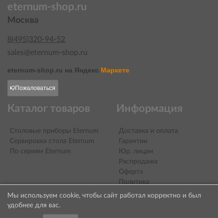
eternum-shop.ru
Москва
8(495)320-94-52
sales@eternum-shop.ru
eternum-shop.ru на
Яндекс.
Маркете
Пожаловаться
Каталог товаров
Информация
Столовые приборы Eternum
Доставка и оплата
Сервировка стола Eternum
Гарантии
По сериям Eternum
Юр. лицам
Распродажа
Оферта
Политика
конфиденциальности
Мы используем cookie, чтобы сайт работал корректно и был
Контакты
удобнее для вас.
О компании