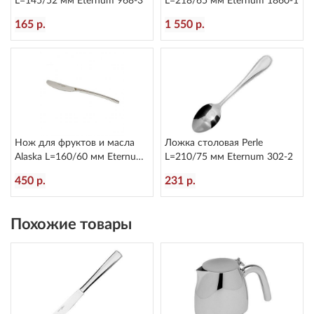
L=145/52 мм Eternum 968-3
L=218/65 мм Eternum 1860-1
165 р.
1 550 р.
Нож для фруктов и масла
Ложка столовая Perle
Alaska L=160/60 мм Eternum
L=210/75 мм Eternum 302-2
2080-40
450 р.
231 р.
Похожие товары