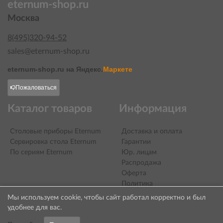
eternum-shop.ru
Москва
8(495)320-94-52
sales@eternum-shop.ru
eternum-shop.ru на
Яндекс.
Маркете
Пожаловаться
Каталог товаров
Информация
Столовые приборы Eternum
Доставка и оплата
Сервировка стола Eternum
Гарантии
По сериям Eternum
Юр. лицам
Распродажа
Оферта
Политика
конфиденциальности
Мы используем cookie, чтобы сайт работал корректно и был
Контакты
удобнее для вас.
О компании