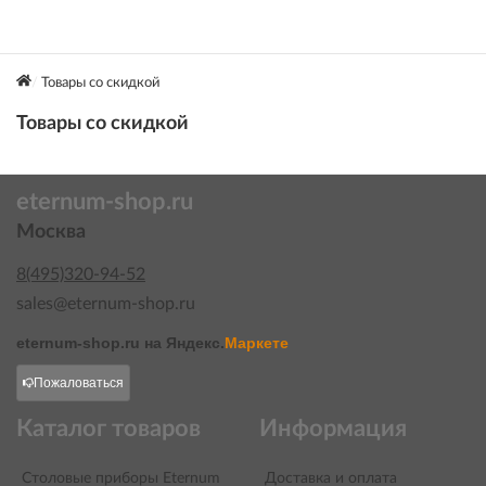
Товары со скидкой
Товары со скидкой
eternum-shop.ru
Москва
8(495)320-94-52
sales@eternum-shop.ru
eternum-shop.ru на
Яндекс.
Маркете
Пожаловаться
Каталог товаров
Информация
Столовые приборы Eternum
Доставка и оплата