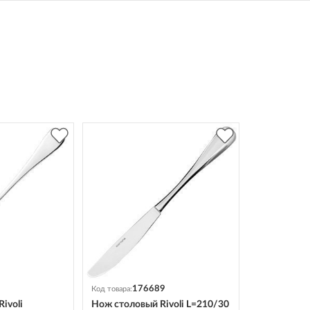
176689
Код товара:
ivoli
Нож столовый Rivoli L=210/30