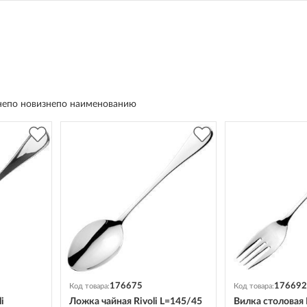
не
по новизне
по наименованию
176675
176692
Код товара:
Код товара:
i
Ложка чайная Rivoli L=145/45
Вилка столовая R