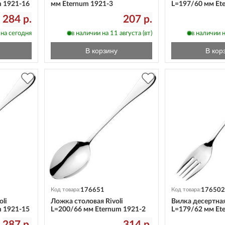
m 1921-16
мм Eternum 1921-3
L=197/60 мм Et
284 р.
207 р.
 на сегодня
в наличии на 11 августа (вт)
в наличии н
В корзину
В кор
176651
176502
Код товара:
Код товара:
oli
Ложка столовая Rivoli
Вилка десертная
m 1921-15
L=200/66 мм Eternum 1921-2
L=179/62 мм Et
287 р.
314 р.