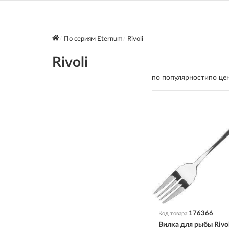
По сериям Eternum
Rivoli
Rivoli
по популярности
по це
176366
Код товара:
Вилка для рыбы Rivol