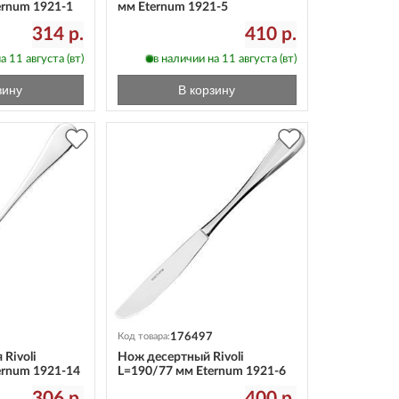
ernum 1921-1
мм Eternum 1921-5
314 р.
410 р.
а 11 августа (вт)
в наличии на 11 августа (вт)
зину
В корзину
176497
Код товара:
 Rivoli
Нож десертный Rivoli
ernum 1921-14
L=190/77 мм Eternum 1921-6
306 р.
400 р.