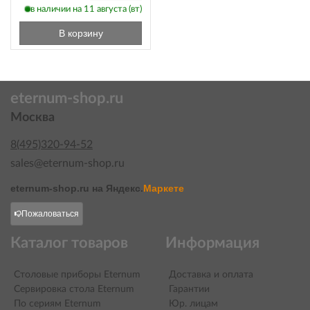
в наличии на 11 августа (вт)
В корзину
eternum-shop.ru
Москва
8(495)320-94-52
sales@eternum-shop.ru
eternum-shop.ru на
Яндекс.
Маркете
Пожаловаться
Каталог товаров
Информация
Столовые приборы Eternum
Доставка и оплата
Сервировка стола Eternum
Гарантии
По сериям Eternum
Юр. лицам