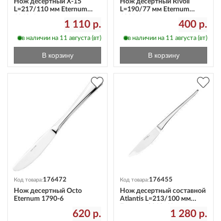
Нож десертный X-15
Нож десертный Rivoli
L=217/110 мм Eternum
L=190/77 мм Eternum
1860-6
1921-6
1 110 р.
400 р.
в наличии на 11 августа (вт)
в наличии на 11 августа (вт)
В корзину
В корзину
176472
176455
Код товара:
Код товара:
Нож десертный Octo
Нож десертный составной
Eternum 1790-6
Atlantis L=213/100 мм
Eternum 3010-61
620 р.
1 280 р.