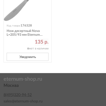
176328
Код товара:
Нож десертный Nova
L=205/93 мм Eternum
1250-6
135 р.
нет в наличии
Уведомить
eternum-shop.ru
Москва
8(495)320-94-52
sales@eternum-shop.ru