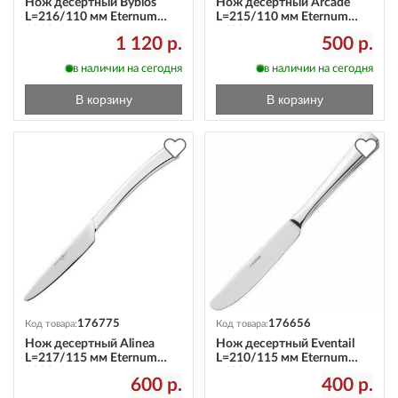
Нож десертный Byblos
Нож десертный Arcade
L=216/110 мм Eternum
L=215/110 мм Eternum
1840-6
1620-6
1 120 р.
500 р.
в наличии на сегодня
в наличии на сегодня
В корзину
В корзину
176775
176656
Код товара:
Код товара:
Нож десертный Alinea
Нож десертный Eventail
L=217/115 мм Eternum
L=210/115 мм Eternum
3020-6
1630-6
600 р.
400 р.