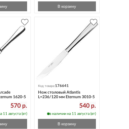
зину
В корзину
176641
Код товара:
rcade
Нож столовый Atlantis
ternum 1620-5
L=236/120 мм Eternum 3010-5
570 р.
540 р.
а 11 августа (вт)
в наличии на 11 августа (вт)
зину
В корзину