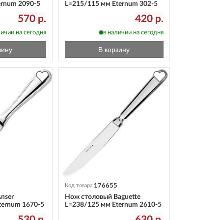
ernum 2090-5
L=215/115 мм Eternum 302-5
570 р.
420 р.
личии на сегодня
в наличии на сегодня
зину
В корзину
176655
Код товара:
nser
Нож столовый Baguette
ternum 1670-5
L=238/125 мм Eternum 2610-5
530 р.
630 р.