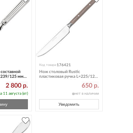
176421
Код товара:
 составной
Нож столовый Rustic
=239/125 мм
пластиковая ручка L=225/120
1
мм Eternum 8005-5
2 800 р.
650 р.
а 11 августа (вт)
нет в наличии
зину
Уведомить