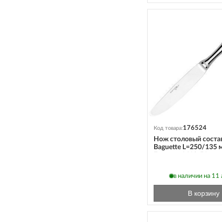
176524
Код товара:
Нож столовый соста
Baguette L=250/135 
Eternum 1610-51
в наличии на 11 а
В корзину