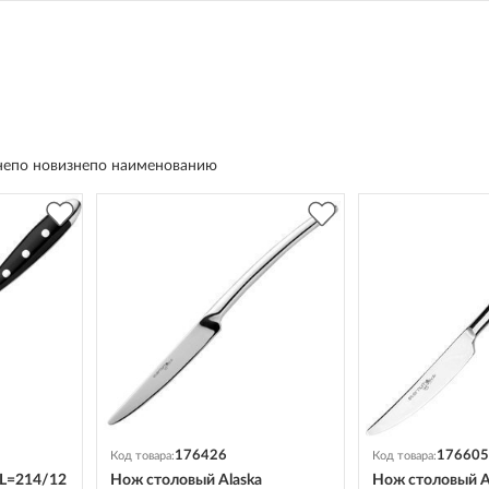
m
не
по новизне
по наименованию
176426
176605
Код товара:
Код товара:
 L=214/12
Нож столовый Alaska
Нож столовый A