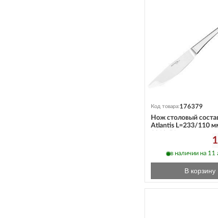
176379
Код товара:
Нож столовый соста
Atlantis L=233/110 м
3010-51
1
в наличии на 11 а
В корзину