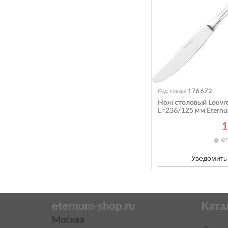
176672
Код товара:
Нож столовый Louvr
L=236/125 мм Etern
1
не
Уведомить
eternum-shop.ru
Ката
Москва