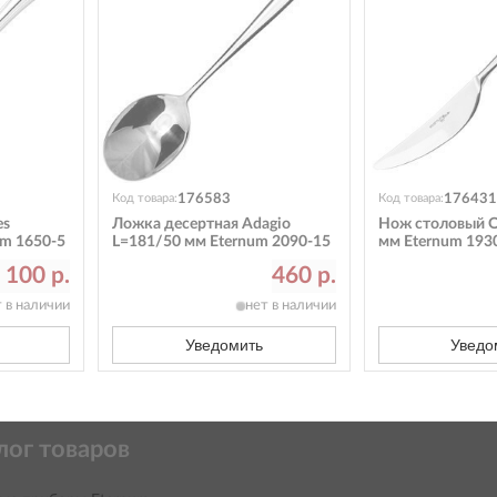
176583
176431
Код товара:
Код товара:
es
Ложка десертная Adagio
Нож столовый O
um 1650-5
L=181/50 мм Eternum 2090-15
мм Eternum 193
 100 р.
460 р.
т в наличии
нет в наличии
Уведомить
Уведо
лог товаров