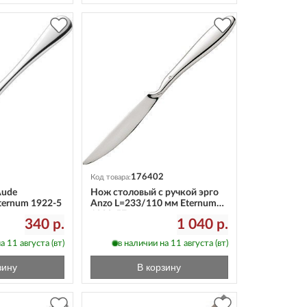
176402
Код товара:
Aude
Нож столовый с ручкой эрго
ternum 1922-5
Anzo L=233/110 мм Eternum
1820-5E
340 р.
1 040 р.
а 11 августа (вт)
в наличии на 11 августа (вт)
зину
В корзину