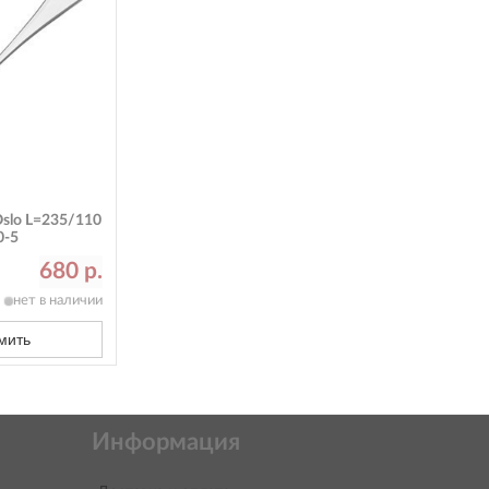
slo L=235/110
0-5
680 р.
нет в наличии
мить
Информация