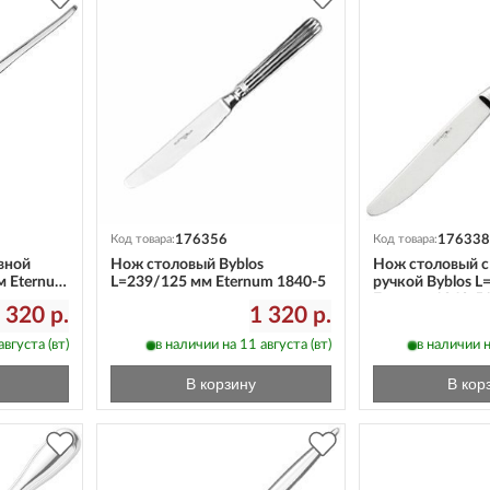
176356
176338
Код товара:
Код товара:
вной
Нож столовый Byblos
Нож столовый с
м Eternum
L=239/125 мм Eternum 1840-5
ручкой Byblos L
Eternum 1840-5
 320 р.
1 320 р.
вгуста (вт)
в наличии на 11 августа (вт)
в наличии н
В корзину
В кор