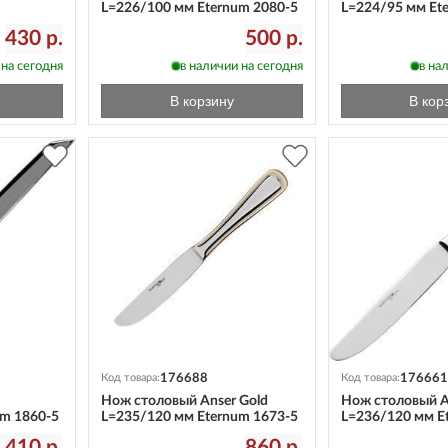
L=226/100 мм Eternum 2080-5
L=224/95 мм Et
430 р.
500 р.
 на сегодня
в наличии на сегодня
в на
В корзину
В кор
176688
176661
Код товара:
Код товара:
Нож столовый Anser Gold
Нож столовый A
um 1860-5
L=235/120 мм Eternum 1673-5
L=236/120 мм E
 410 р.
860 р.