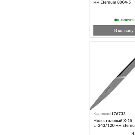
мм Eternum 8004-5
в наличии
В корзину
176733
Код товара:
Нож столовый X-15
L=243/120 мм Etern
1