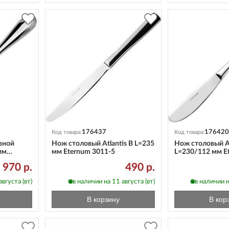
176437
176420
Код товара:
Код товара:
вной
Нож столовый Atlantis B L=235
Нож столовый 
мм
мм Eternum 3011-5
L=230/112 мм E
970 р.
490 р.
вгуста (вт)
в наличии на 11 августа (вт)
в наличии н
В корзину
В кор