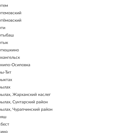
ртем
ртемовский
ртёмовский
рти
ртыбаш
ртык
ртюшкино
рхангельск
рхипо-Осиповка
ры-Тит
рыктах
рылах
рылах, Жарханский наслег
рылах, Сунтарский район
рылах, Чурапчинский район
ряш
сбест
сино