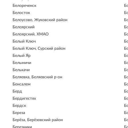
Белореченск
Б
Белосток
Б
Белоусово, Жуковский район
Б
Белоярский
Б
Белоярский, ХМАО
Б
Белый Ключ
Б
Белый Ключ, Сурский район
Б
Белый Яр
Б
Белыничи
Б
Белькачи
Б
Беляевка, Беляевский р-он
Б
Бенсалем
Б
Берд
Б
Бердигестях
Б
Бердск
Б
Береза
Б
Берёза, Берёзовский район
Б
Березники
Б