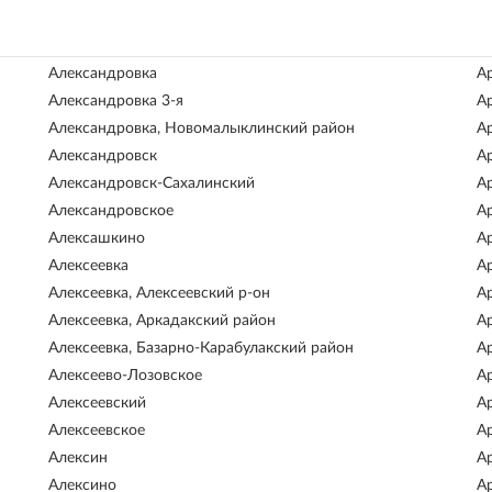
Александровка
А
Александровка 3-я
А
Александровка, Новомалыклинский район
А
Александровск
А
Александровск-Сахалинский
А
Александровское
А
Алексашкино
А
Алексеевка
А
Алексеевка, Алексеевский р-он
А
Алексеевка, Аркадакский район
А
Алексеевка, Базарно-Карабулакский район
А
Алексеево-Лозовское
А
Алексеевский
А
Алексеевское
А
Алексин
А
Алексино
А