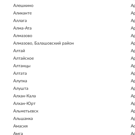
Алешкино
А
Аликанте
А
Аллага
А
Алма-Ата
А
Алмазово
А
Алмазово, Балашовский район
А
Алтай
А
Алтайское
А
Алтанцы
А
Алтата
А
Алупка
А
Алушта
А
Алхан-Кала
А
Алхан-Юрт
А
Альметьевск
А
Альшанка
А
Амасия
А
Амга
А