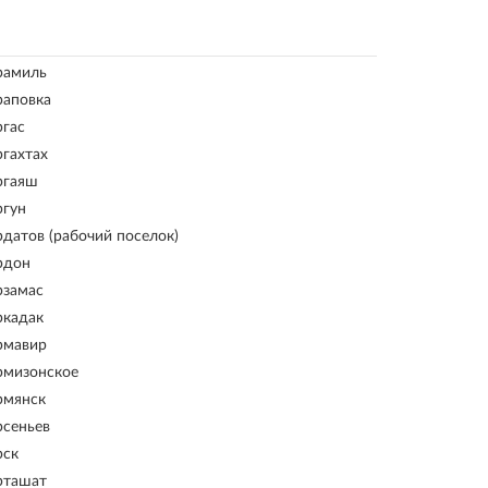
рамиль
раповка
ргас
ргахтах
ргаяш
ргун
рдатов (рабочий поселок)
рдон
рзамас
ркадак
рмавир
рмизонское
рмянск
рсеньев
рск
рташат