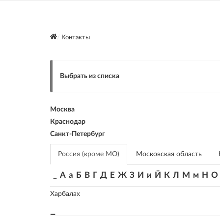
Контакты
Выбрать из списка
Москва
Краснодар
Санкт-Петербург
Россия (кроме МО)
Московская область
_
А
а
Б
В
Г
Д
Е
Ж
З
И
и
Й
К
Л
М
м
Н
О
Харбалах
_