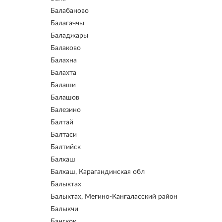
Балабаново
Балагаччы
Баладжары
Балаково
Балахна
Балахта
Балаши
Балашов
Балезино
Балтай
Балтаси
Балтийск
Балхаш
Балхаш, Карагандинская обл
Балыктах
Балыктах, Мегино-Кангаласский район
Балыкчи
Бангкок