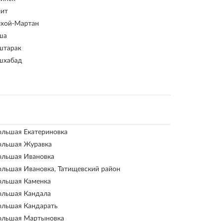
чит
чхой-Мартан
ша
штарак
шхабад
ольшая Екатериновка
ольшая Журавка
ольшая Ивановка
ольшая Ивановка, Татищевский район
ольшая Каменка
ольшая Кандала
ольшая Кандарать
ольшая Мартыновка