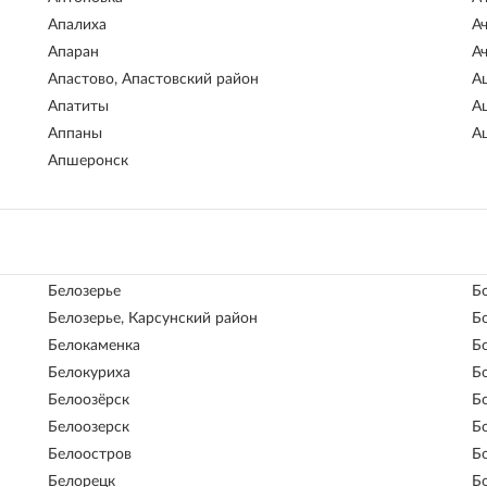
Апалиха
А
Апаран
А
Апастово, Апастовский район
А
Апатиты
А
Аппаны
А
Апшеронск
Белозерье
Б
Белозерье, Карсунский район
Б
Белокаменка
Б
Белокуриха
Б
Белоозёрск
Б
Белоозерск
Б
Белоостров
Б
Белорецк
Б