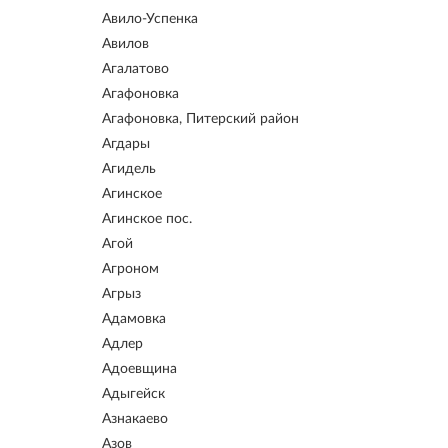
Авило-Успенка
Авилов
Агалатово
Агафоновка
Агафоновка, Питерский район
Агдары
Агидель
Агинское
Агинское пос.
Агой
Агроном
Агрыз
Адамовка
Адлер
Адоевщина
Адыгейск
Азнакаево
Азов