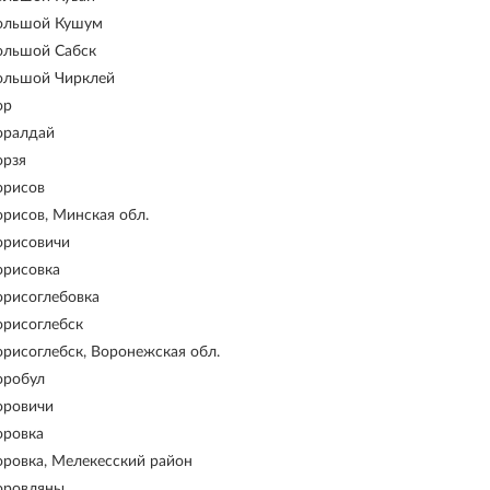
ольшой Кушум
ольшой Сабск
ольшой Чирклей
ор
оралдай
орзя
орисов
орисов, Минская обл.
орисовичи
орисовка
орисоглебовка
орисоглебск
орисоглебск, Воронежская обл.
оробул
оровичи
оровка
оровка, Мелекесский район
оровляны