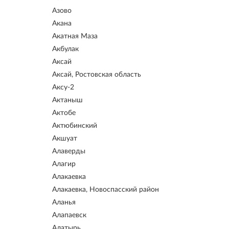
Азово
Акана
Акатная Маза
Акбулак
Аксай
Аксай, Ростовская область
Аксу-2
Актаныш
Актобе
Актюбинский
Акшуат
Алаверды
Алагир
Алакаевка
Алакаевка, Новоспасский район
Аланья
Алапаевск
Алатырь