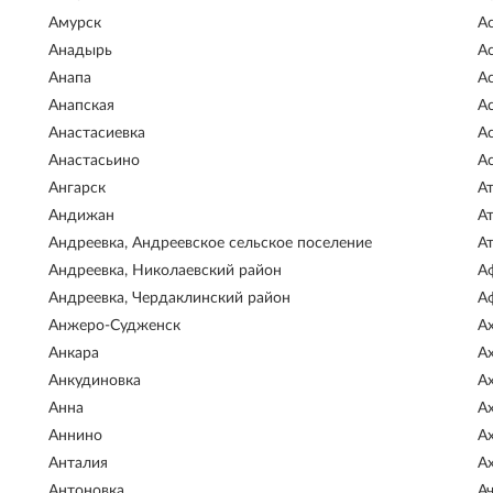
Амурск
А
Анадырь
А
Анапа
А
Анапская
А
Анастасиевка
А
Анастасьино
А
Ангарск
А
Андижан
А
Андреевка, Андреевское сельское поселение
А
Андреевка, Николаевский район
А
Андреевка, Чердаклинский район
А
Анжеро-Судженск
А
Анкара
А
Анкудиновка
А
Анна
А
Аннино
А
Анталия
А
Антоновка
А