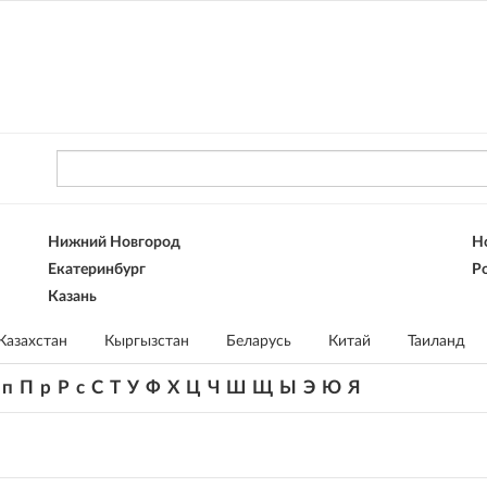
Нижний Новгород
Н
Екатеринбург
Ро
Казань
Казахстан
Кыргызстан
Беларусь
Китай
Таиланд
п
П
р
Р
с
С
Т
У
Ф
Х
Ц
Ч
Ш
Щ
Ы
Э
Ю
Я