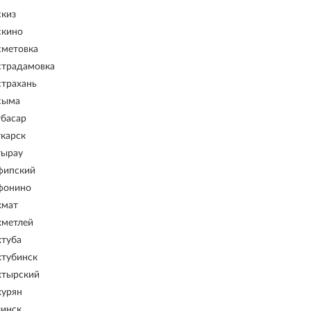
скиз
скино
сметовка
страдамовка
страхань
сыма
тбасар
ткарск
тырау
фипский
фонино
хмат
хметлей
хтуба
хтубинск
хтырский
хурян
чинск