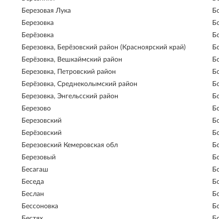
Березовая Лука
Б
Березовка
Б
Берёзовка
Б
Березовка, Берёзовский район (Красноярский край)
Б
Берёзовка, Вешкаймский район
Б
Березовка, Петровский район
Б
Берёзовка, Среднеколымский район
Б
Березовка, Энгельсский район
Б
Березово
Б
Березовский
Б
Берёзовский
Б
Березовский Кемеровская обл
Б
Березовый
Б
Бесагаш
Б
Беседа
Б
Беслан
Б
Бессоновка
Б
Бестях
Б