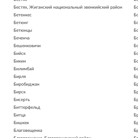
Бестях, Жиганский национальный эвенкийский район
Б
Бетенкес
Б
Бетюнг
Б
Бетюнцы
Б
Беченча
Б
Бешенковичи
Б
Бийск
Б
Бикин
Б
Билимбай
Б
Бирля
Б
Биробиджан
Б
Бирск
Б
Бисерть
Б
Биттерфельд
Б
Битца
Б
Бишкек
Б
Благовещенка
Б