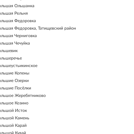
ольшая Ольшанка
ольшая Рельня
ольшая Федоровка
ольшая Федоровка, Татищевский район
ольшая Черниговка
ольшая Чечуйка
ольшевик
ольшеречье
ольшеустьикинское
ольшие Копены
ольшие Озерки
ольшие Посёлки
ольшое Жеребятниково
ольшое Козино
ольшой Исток
ольшой Камень
ольшой Карай
ольшой Кувай