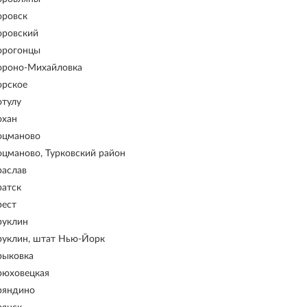
оровск
оровский
орогонцы
ороно-Михайловка
орское
отулу
охан
оцманово
оцманово, Турковский район
раслав
ратск
рест
руклин
руклин, штат Нью-Йорк
рыковка
рюховецкая
ряндино